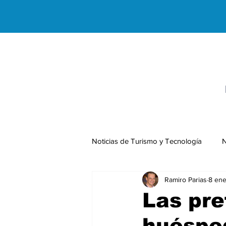
Noticias de Turismo y Tecnología
N
Ramiro Parias
8 ene
Negocios Internacionales
Las pre
huésped