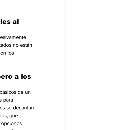
es al 
cesivamente 
tados no están 
on los 
ero a los 
 básicos de un 
s para 
es se decantan 
nos, que 
 opciones 