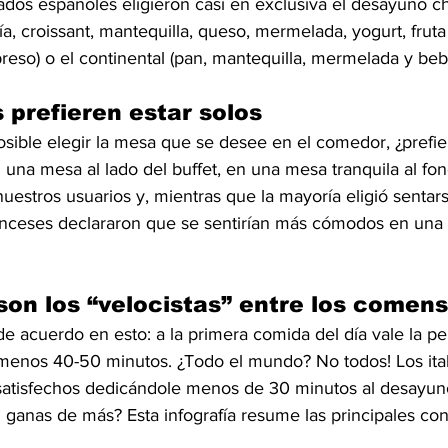
tados españoles eligieron casi en exclusiva el desayuno 
a, croissant, mantequilla, queso, mermelada, yogurt, fruta
eso) o el continental (pan, mantequilla, mermelada y bebi
 prefieren estar solos
ible elegir la mesa que se desee en el comedor, ¿prefie
n una mesa al lado del buffet, en una mesa tranquila al fon
estros usuarios y, mientras que la mayoría eligió sentarse
ranceses declararon que se sentirían más cómodos en una 
 son los “velocistas” entre los comen
e acuerdo en esto: a la primera comida del día vale la pe
l menos 40-50 minutos. ¿Todo el mundo? No todos! Los ital
atisfechos dedicándole menos de 30 minutos al desayun
ganas de más? Esta infografía resume las principales con