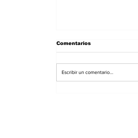
Comentarios
Escribir un comentario...
La Torre Colpatria
transforma agosto en
un festival de
experiencias para vivir
Bogotá desde las
alturas