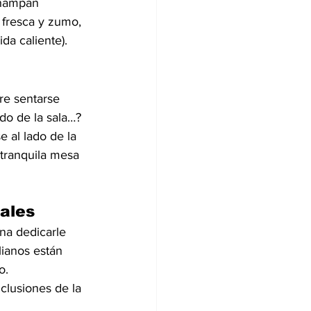
champán 
 fresca y zumo, 
da caliente).
re sentarse 
do de la sala…? 
 al lado de la 
tranquila mesa 
sales
na dedicarle 
ianos están 
o.
clusiones de la 