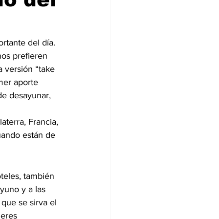
tante del día. 
os prefieren 
 versión “take 
mer aporte 
de desayunar, 
aterra, Francia, 
cuando están de 
teles, también 
yuno y a las 
que se sirva el 
ieres 