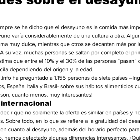
empre se ha dicho que el desayuno es la comida más impor
yuno varía considerablemente de una cultura a otra. Algun
rma muy dulce, mientras que otros se decantan más por la
A su vez, muchas personas se saltan por completo el pri
estima que entre el 10% y el 30% de las personas “pasan” 
cila dependiendo del origen y la edad.
l.info ha preguntado a 1.155 personas de siete países –Ingl
s, España, Italia y Brasil- sobre sus hábitos alimenticios 
s son, cuanto menos, muy interesantes!
internacional
ecir que no solamente la oferta es similar en países y ho
as. Sobre todo, en lo que se refiere a la gratuidad del desa
 en cuanto al desayuno, además del horario perfecto para 
o, hemos detectado algunas diferencias interesantes. ¿Qu