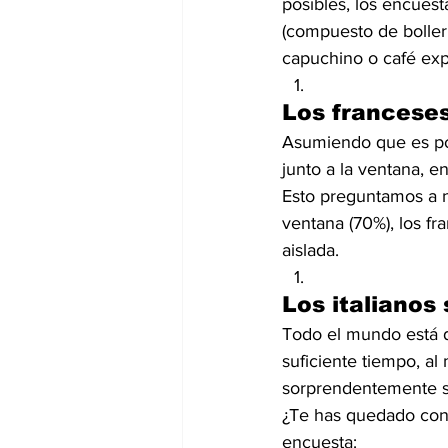
posibles, los encues
(compuesto de bollerí
capuchino o café expr
Los franceses
Asumiendo que es pos
junto a la ventana, e
Esto preguntamos a nu
ventana (70%), los f
aislada.
Los italianos
Todo el mundo está d
suficiente tiempo, a
sorprendentemente s
¿Te has quedado con 
encuesta: