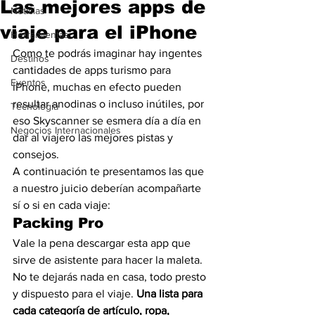
Las mejores apps de
Noticias
viaje para el iPhone
Herramientas
Como te podrás imaginar hay ingentes 
Destinos
cantidades de apps turismo para 
Eventos
iPhone, muchas en efecto pueden 
resultar anodinas o incluso inútiles, por 
Tecnología
eso Skyscanner se esmera día a día en 
Negocios Internacionales
dar al viajero las mejores pistas y 
consejos.
A continuación te presentamos las que 
a nuestro juicio deberían acompañarte 
sí o si en cada viaje:
Packing Pro
Vale la pena descargar esta app que 
sirve de asistente para hacer la maleta. 
No te dejarás nada en casa, todo presto 
y dispuesto para el viaje. 
Una lista para 
cada categoría de artículo, ropa, 