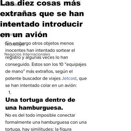
Las diez cosas más
Noticias
extrañas que se han
Herramientas
intentado introducir
Destinos
en un avión
Eventos
Sin embargo otros objetos menos 
Tecnología
inocentes han intentado sortear el 
Negocios Internacionales
registro y algunas veces lo han 
conseguido. Estos son los 10 “equipajes 
de mano” más extraños, según el 
potente buscador de viajes
 Jetcost
, que 
se han intentado colar en un avión:
Una tortuga dentro de 
una hamburguesa. 
No es del todo imposible conectar 
formalmente una hamburguesa con una 
tortuga, hay similitudes: la figura 