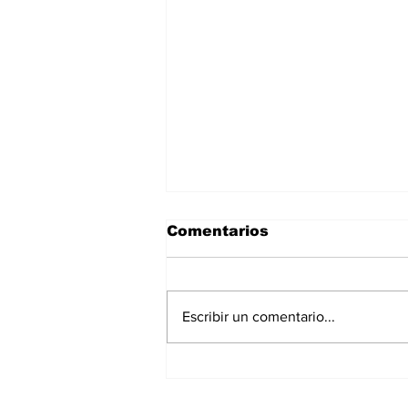
Comentarios
Escribir un comentario...
La Torre Colpatria
transforma agosto en
un festival de