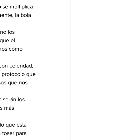
se multiplica 
nte, la bola 
no los 
que el 
emos cómo 
con celeridad, 
 protocolo que 
sos que nos 
 serán los 
as más 
lo que está 
 toser para 