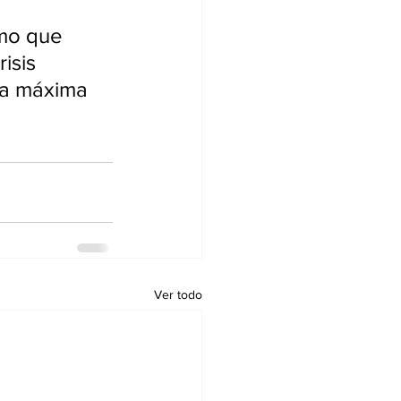
imo que 
isis 
na máxima 
Ver todo