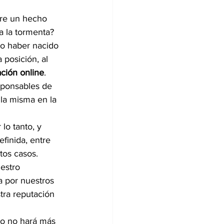
bre un hecho 
a la tormenta? 
do haber nacido 
posición, al 
ación online
.
sponsables de 
la misma en la 
lo tanto, y 
finida, entre 
tos casos.
estro 
a por nuestros 
tra reputación 
so no hará más 