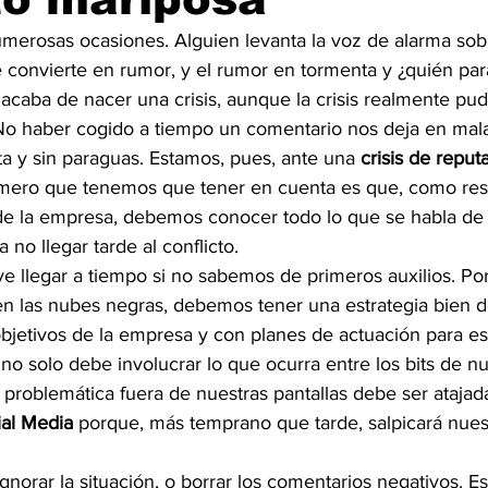
merosas ocasiones. Alguien levanta la voz de alarma so
e convierte en rumor, y el rumor en tormenta y ¿quién par
acaba de nacer una crisis, aunque la crisis realmente pu
 No haber cogido a tiempo un comentario nos deja en mala 
a y sin paraguas. Estamos, pues, ante una 
crisis de reput
rimero que tenemos que tener en cuenta es que, como re
 de la empresa, debemos conocer todo lo que se habla de 
a no llegar tarde al conflicto.
e llegar a tiempo si no sabemos de primeros auxilios. Por 
n las nubes negras, debemos tener una estrategia bien de
objetivos de la empresa y con planes de actuación para es
a no solo debe involucrar lo que ocurra entre los bits de nu
problemática fuera de nuestras pantallas debe ser atajad
ial Media
 porque, más temprano que tarde, salpicará nues
gnorar la situación, o borrar los comentarios negativos. E