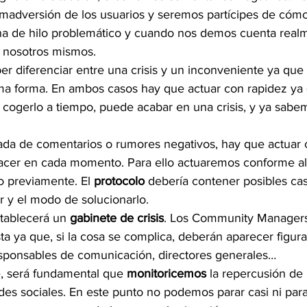
imadversión de los usuarios y seremos partícipes de cómo 
na de hilo problemático y cuando nos demos cuenta realme
 nosotros mismos.
r diferenciar entre una crisis y un inconveniente ya que 
ma forma. En ambos casos hay que actuar con rapidez ya 
 cogerlo a tiempo, puede acabar en una crisis, y ya sab
.
gada de comentarios o rumores negativos, hay que actuar 
acer en cada momento. Para ello actuaremos conforme al
 previamente. El 
protocolo
 debería contener posibles ca
 y el modo de solucionarlo.
tablecerá un 
gabinete de crisis
. Los Community Managers
sta ya que, si la cosa se complica, deberán aparecer figur
sponsables de comunicación, directores generales…
, será fundamental que 
monitoricemos
 la repercusión de 
des sociales. En este punto no podemos parar casi ni para