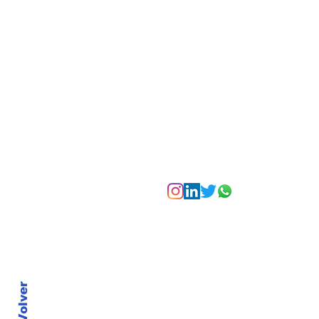
experiencias para vivir
Bogotá desde las
alturas
Suscríbete a nuest
Volver