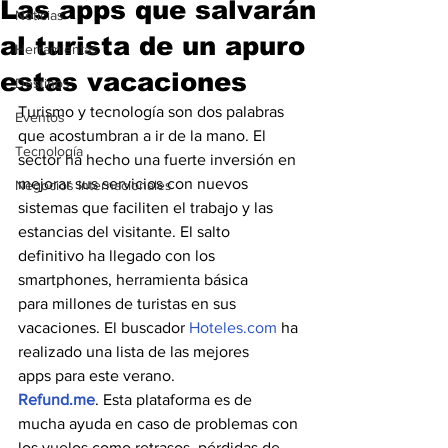
Las apps que salvarán
Noticias
al turista de un apuro
Herramientas
estas vacaciones
Destinos
Turismo y tecnología son dos palabras 
Eventos
que acostumbran a ir de la mano. El 
Tecnología
sector ha hecho una fuerte inversión en 
mejorar sus servicios con nuevos 
Negocios Internacionales
sistemas que faciliten el trabajo y las 
estancias del visitante. El salto 
definitivo ha llegado con los 
smartphones, herramienta básica 
para millones de turistas en sus 
vacaciones. El buscador
 Hoteles.com
 ha 
realizado una lista de las mejores 
apps para este verano.
Refund.me
. Esta plataforma es de 
mucha ayuda en caso de problemas con 
los vuelos como retrasos, pérdidas de 