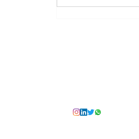
La Torre Colpatria
transforma agosto en
un festival de
experiencias para vivir
Bogotá desde las
alturas
Suscríbete a nuest