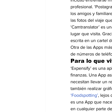
incluso entrenarse m
profesional. ‘Postag
los amigos y familiar
las fotos del viaje qu
‘Camtranslator’ es un
lugar que visita. Gra
escrita en un cartel
Otra de las Apps más
de números de teléfo
Para lo que v
‘Expensify’ es una ap
finanzas. Una App así
necesitan llevar un r
también realizar gráf
‘Foodspotting’
, lejos
es una App que nace 
en cualquier parte d