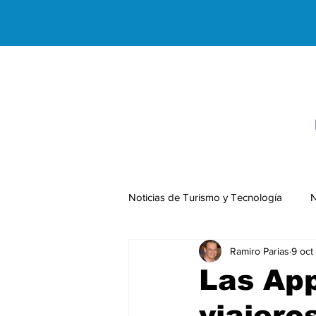
Noticias de Turismo y Tecnología
N
Ramiro Parias
9 oct
Negocios Internacionales
Las App
viajero