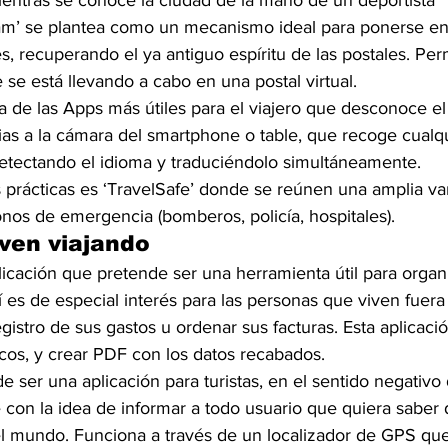
ientras se conoce la ciudad de la mano de un deportista 
ram’ se plantea como un mecanismo ideal para ponerse en
es, recuperando el ya antiguo espíritu de las postales. Per
e se está llevando a cabo en una postal virtual.
a de las Apps más útiles para el viajero que desconoce el
cias a la cámara del smartphone o table, que recoge cualqu
 detectando el idioma y traduciéndolo simultáneamente.
 prácticas es ‘TravelSafe’ donde se reúnen una amplia va
nos de emergencia (bomberos, policía, hospitales).
iven viajando
licación que pretende ser una herramienta útil para organi
 es de especial interés para las personas que viven fuera
egistro de sus gastos u ordenar sus facturas. Esta aplicaci
icos, y crear PDF con los datos recabados.
 de ser una aplicación para turistas, en el sentido negativo 
con la idea de informar a todo usuario que quiera saber
el mundo. Funciona a través de un localizador de GPS qu