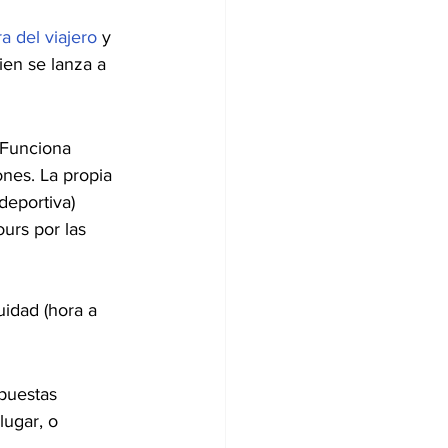
a del viajero
 y 
en se lanza a 
 Funciona 
nes. La propia 
deportiva) 
urs por las 
 
idad (hora a 
opuestas 
lugar, o 