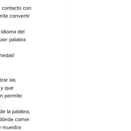
 contacto con 
mite convertir 
 idioma del 
ier palabra 
riedad 
zar las 
 y que 
ón permite 
de la palabra, 
 dónde comer 
e muestra 