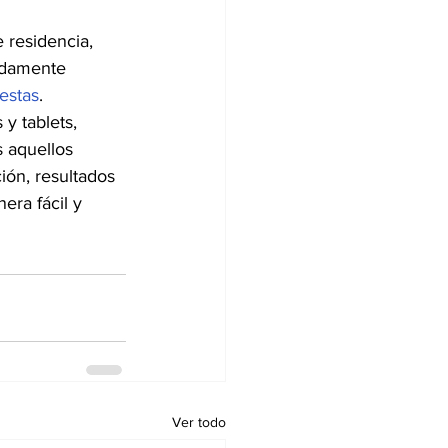
 residencia, 
idamente 
estas
. 
y tablets, 
 aquellos 
ión, resultados 
era fácil y 
Ver todo