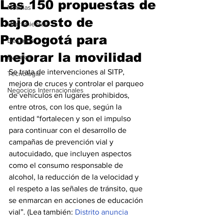
Las 150 propuestas de
Noticias
bajo costo de
Herramientas
ProBogotá para
Destinos
mejorar la movilidad
Eventos
Se trata de intervenciones al SITP, 
Tecnología
mejora de cruces y controlar el parqueo 
Negocios Internacionales
de vehículos en lugares prohibidos, 
entre otros, con los que, según la 
entidad “fortalecen y son el impulso 
para continuar con el desarrollo de 
campañas de prevención vial y 
autocuidado, que incluyen aspectos 
como el consumo responsable de 
alcohol, la reducción de la velocidad y 
el respeto a las señales de tránsito, que 
se enmarcan en acciones de educación 
vial”. (Lea también: 
Distrito anuncia 