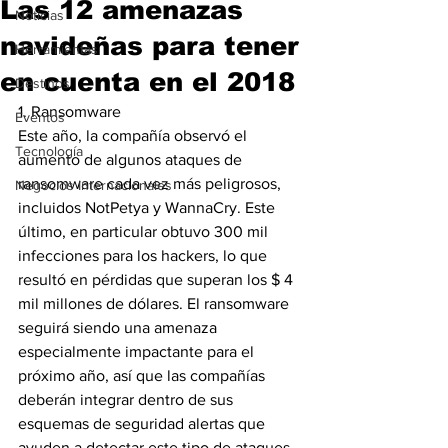
Las 12 amenazas
Noticias
navideñas para tener
Herramientas
en cuenta en el 2018
Destinos
1. Ransomware
Eventos
Este año, la compañía observó el 
Tecnología
aumento de algunos ataques de 
ransomware cada vez más peligrosos, 
Negocios Internacionales
incluidos NotPetya y WannaCry. Este 
último, en particular obtuvo 300 mil 
infecciones para los hackers, lo que 
resultó en pérdidas que superan los $ 4 
mil millones de dólares. El ransomware 
seguirá siendo una amenaza 
especialmente impactante para el 
próximo año, así que las compañías 
deberán integrar dentro de sus 
esquemas de seguridad alertas que 
ayuden a detectar este tipo de ataques 