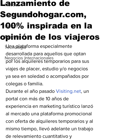
Lanzamiento de
Noticias
Segundohogar.com,
Herramientas
100% inspirada en la
Destinos
opinión de los viajeros
Eventos
Una plataforma especialmente 
Tecnología
desarrollada para aquellos que optan 
Negocios Internacionales
por los alquileres temporarios para sus 
viajes de placer, estudio y/o negocios 
ya sea en soledad o acompañados por 
colegas o familia.
Durante el año pasado 
Visiting.net
, un 
portal con más de 10 años de 
experiencia en marketing turístico lanzó 
al mercado una plataforma promocional 
con oferta de alquileres temporarios y al 
mismo tiempo, llevó adelante un trabajo 
de relevamiento cuantitativo y 