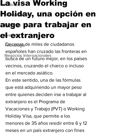
La visa Working
Noticias
Holiday, una opción en
Herramientas
auge para trabajar en
Destinos
el extranjero
Eventos
Decenas de miles de ciudadanos 
Tecnología
españoles han cruzado las fronteras en 
Negocios Internacionales
busca de un futuro mejor, en los países 
vecinos, cruzando el charco o incluso 
en el mercado asiático.
En este sentido, una de las fórmulas 
que está adquiriendo un mayor peso 
entre quienes deciden irse a trabajar al 
extranjero es el Programa de 
Vacaciones y Trabajo (PVT) o Working 
Holiday Visa, que permite a los 
menores de 35 años residir entre 6 y 12 
meses en un país extranjero con fines 