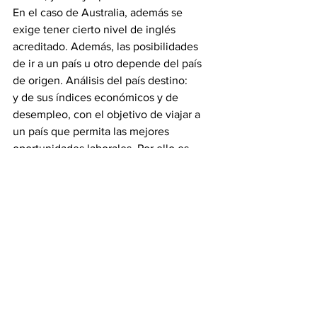
En el caso de Australia, además se 
exige tener cierto nivel de inglés 
acreditado. Además, las posibilidades 
de ir a un país u otro depende del país 
de origen. Análisis del país destino:
y de sus índices económicos y de 
desempleo, con el objetivo de viajar a 
un país que permita las mejores 
oportunidades laborales. Por ello es 
muy importante conocer al detalle los 
requisitos y características necesarios 
para cada país, para organizar la 
posibilidad de vivir una experiencia tan 
interesante de la mejor manera posible.
De cara al futuro es una de las opciones 
que más se están barajando:
“Creo que es un producto que 
funcionará muy bien en los 