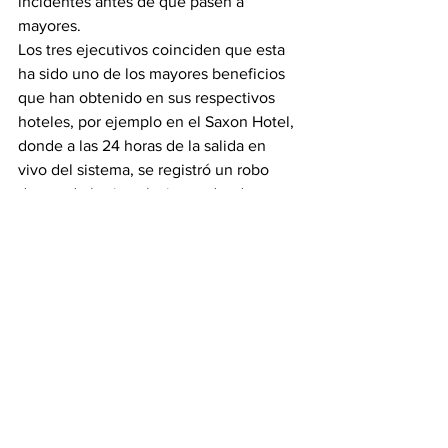
incidentes antes de que pasen a 
mayores.
Los tres ejecutivos coinciden que esta 
ha sido uno de los mayores beneficios 
que han obtenido en sus respectivos 
hoteles, por ejemplo en el Saxon Hotel, 
donde a las 24 horas de la salida en 
vivo del sistema, se registró un robo 
dentro de las instalaciones donde se 
pudo identificar con claridad a los 
involucrados y cuyas imágenes 
sirvieron como evidencia ante las 
autoridades.
Además, usando aplicaciones para 
computadoras, como el Milestone Smart 
Client o para dispositivos móviles, como 
Milestone Mobile, cualquiera de los 
colaboradores del hotel puede reportar 
alguna conducta extraña de cualquier 