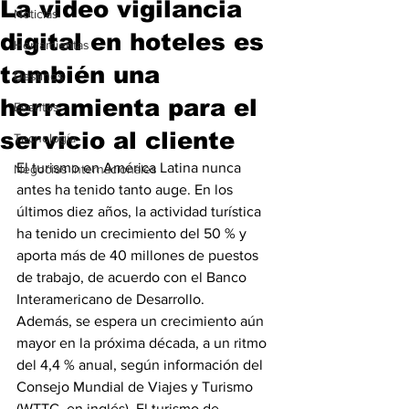
La video vigilancia
Noticias
digital en hoteles es
Herramientas
también una
Destinos
herramienta para el
Eventos
servicio al cliente
Tecnología
El turismo en América Latina nunca 
Negocios Internacionales
antes ha tenido tanto auge. En los 
últimos diez años, la actividad turística 
ha tenido un crecimiento del 50 % y 
aporta más de 40 millones de puestos 
de trabajo, de acuerdo con el Banco 
Interamericano de Desarrollo.
Además, se espera un crecimiento aún 
mayor en la próxima década, a un ritmo 
del 4,4 % anual, según información del 
Consejo Mundial de Viajes y Turismo 
(WTTC, en inglés). El turismo de 