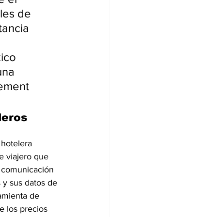
les de 
tancia 
ico 
una 
ement 
leros 
hotelera 
e viajero que 
a comunicación 
 y sus datos de 
amienta de 
e los precios 