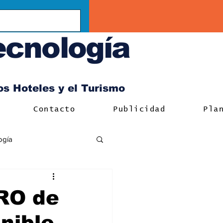
ecnología
los Hoteles y el Turismo
Contacto
Publicidad
Pla
ogía
PRO de
nible