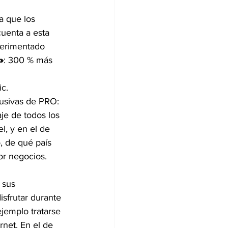
a que los 
uenta a esta 
perimentado 
»
: 300 % más 
ic.
lusivas de PRO:
je de todos los 
l, y en el de 
, de qué país 
or negocios.
 sus 
sfrutar durante 
ejemplo tratarse 
rnet. En el de 