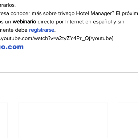
rarlos.
teresa conocer más sobre trivago Hotel Manager? El próxi
os un
 webinario 
directo por Internet en español y sin 
emente debe 
registrarse
.
w.youtube.com/watch?v=a2tyZY4Pr_Q{/youtube}
go.com