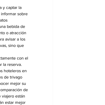
a y captar la 
 informar sobre 
atos 
una bebida de 
to o atracción 
a avisar a los 
ivas, sino que 
ctamente con el 
r la reserva.
los hoteleros en 
s de trivago 
onocer mejor su 
a comparación de 
 viajero están 
án estar mejor 