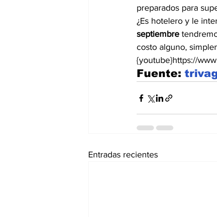
preparados para supe
¿Es hotelero y le in
septiembre
 tendrem
costo alguno, simpl
{youtube}https://ww
Fuente: 
triva
Entradas recientes