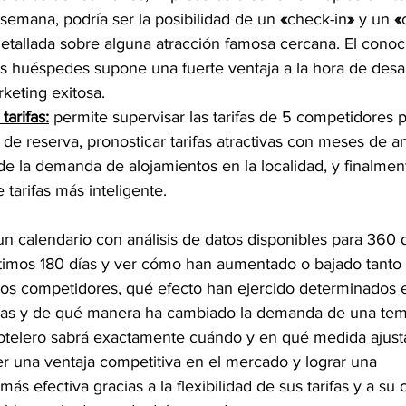
 semana, podría ser la posibilidad de un 
«
check-in
»
 y un 
«
detallada sobre alguna atracción famosa cercana. El conoc
s huéspedes supone una fuerte ventaja a la hora de desarr
keting exitosa.
arifas:
 permite supervisar las tarifas de 5 competidores p
de reserva, pronosticar tarifas atractivas con meses de ant
e la demanda de alojamientos en la localidad, y finalment
 tarifas más inteligente.
un calendario con análisis de datos disponibles para 360 
timos 180 días y ver cómo han aumentado o bajado tanto la
los competidores, qué efecto han ejercido determinados e
s y de qué manera ha cambiado la demanda de una temp
otelero sabrá exactamente cuándo y en qué medida ajusta
r una ventaja competitiva en el mercado y lograr una 
 más efectiva gracias a la flexibilidad de sus tarifas y a su