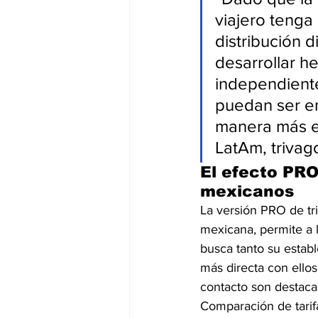
viajero tenga
distribución d
desarrollar h
independient
puedan ser e
manera más e
LatAm, trivag
El efecto PRO
mexicanos
La versión PRO de tr
mexicana, permite a l
busca tanto su estab
más directa con ellos
contacto son destaca
Comparación de tarifa