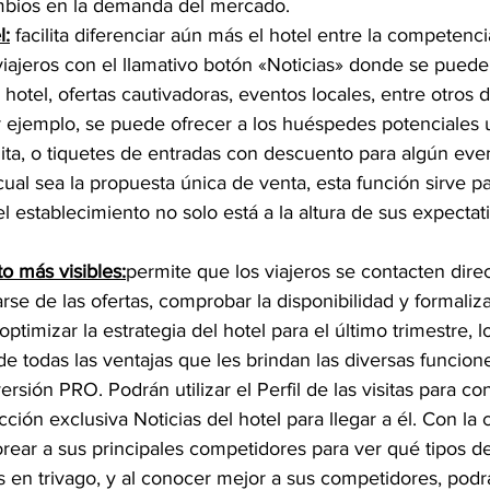
mbios en la demanda del mercado.
l:
 facilita diferenciar aún más el hotel entre la competenci
viajeros con el llamativo botón «Noticias» donde se puede
hotel, ofertas cautivadoras, eventos locales, entre otros d
r ejemplo, se puede ofrecer a los huéspedes potenciales 
ita, o tiquetes de entradas con descuento para algún even
ual sea la propuesta única de venta, esta función sirve par
l establecimiento no solo está a la altura de sus expectat
o más visibles:
permite que los viajeros se contacten dire
rse de las ofertas, comprobar la disponibilidad y formaliza
optimizar la estrategia del hotel para el último trimestre, 
 todas las ventajas que les brindan las diversas funcione
rsión PRO. Podrán utilizar el Perfil de las visitas para c
ección exclusiva Noticias del hotel para llegar a él. Con l
orear a sus principales competidores para ver qué tipos de
s en trivago, y al conocer mejor a sus competidores, podr