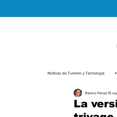
Noticias de Turismo y Tecnología
N
Ramiro Parias
15 se
Negocios Internacionales
La vers
trivago