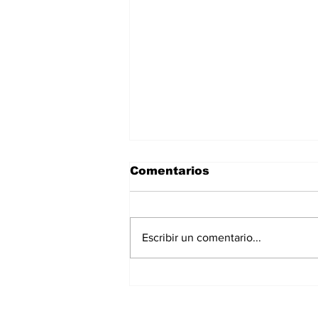
Comentarios
Escribir un comentario...
La Torre Colpatria
transforma agosto en
un festival de