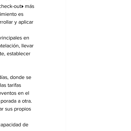
check-out
»
 más 
imiento es 
ollar y aplicar 
rincipales en 
elación, llevar 
e, establecer 
días, donde se 
s tarifas 
ventos en el 
orada a otra. 
r sus propios 
 capacidad de 