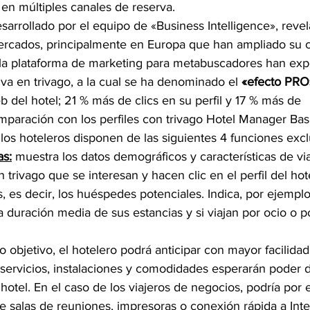
en múltiples canales de reserva.
esarrollado por el equipo de «Business Intelligence», revel
ercados, principalmente en Europa que han ampliado su c
 la plataforma de marketing para metabuscadores han ex
va en trivago, a la cual se ha denominado el 
«efecto PRO
eb del hotel; 21 % más de clics en su perfil y 17 % más de 
mparación con los perfiles con trivago Hotel Manager Bas
, los hoteleros disponen de las siguientes 4 funciones exc
as:
 muestra los datos demográficos y características de via
 trivago que se interesan y hacen clic en el perfil del hote
, es decir, los huéspedes potenciales. Indica, por ejemplo
la duración media de sus estancias y si viajan por ocio o p
 objetivo, el hotelero podrá anticipar con mayor facilidad
servicios, instalaciones y comodidades esperarán poder di
hotel. En el caso de los viajeros de negocios, podría por 
de salas de reuniones, impresoras o conexión rápida a Inte