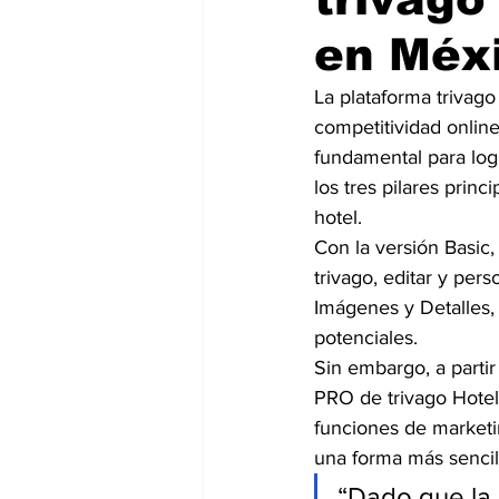
en Méx
La plataforma trivag
competitividad onlin
fundamental para logr
los tres pilares princi
hotel.
Con la versión Basic,
trivago, editar y pers
Imágenes y Detalles, 
potenciales.
Sin embargo, a parti
PRO de trivago Hotel
funciones de marketin
una forma más sencill
“Dado que la 