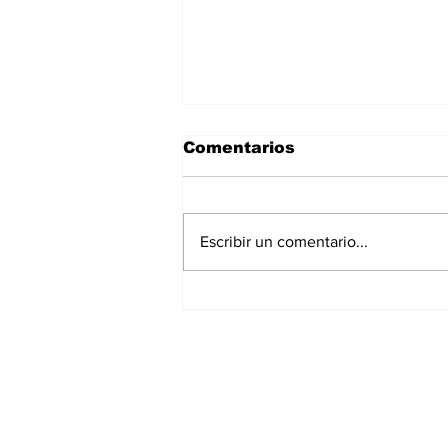
Comentarios
Escribir un comentario...
La Torre Colpatria
transforma agosto en
un festival de
experiencias para vivir
Bogotá desde las
alturas