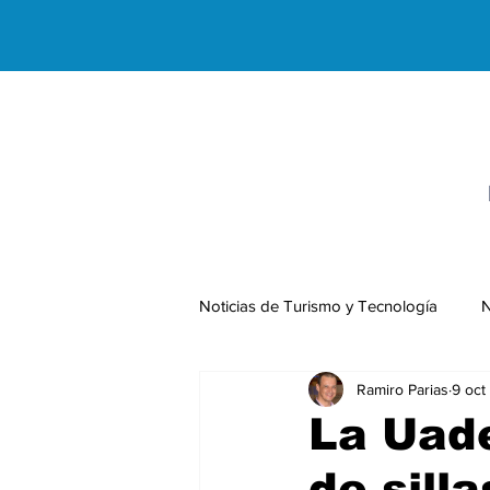
Noticias de Turismo y Tecnología
N
Ramiro Parias
9 oct
Negocios Internacionales
La Uade
de sill