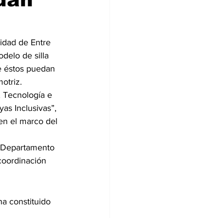
cidad de Entre 
delo de silla 
e éstos puedan 
otriz.
, Tecnología e 
as Inclusivas”, 
en el marco del 
l Departamento 
coordinación 
a constituido 