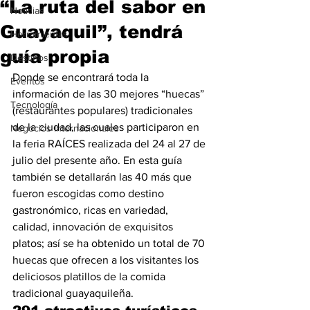
“La ruta del sabor en
Noticias
Guayaquil”, tendrá
Herramientas
guía propia
Destinos
Donde se encontrará toda la 
Eventos
información de las 30 mejores “huecas” 
Tecnología
(restaurantes populares) tradicionales 
de la ciudad, las cuales participaron en 
Negocios Internacionales
la feria RAÍCES realizada del 24 al 27 de 
julio del presente año. En esta guía 
también se detallarán las 40 más que 
fueron escogidas como destino 
gastronómico, ricas en variedad, 
calidad, innovación de exquisitos 
platos; así se ha obtenido un total de 70 
huecas que ofrecen a los visitantes los 
deliciosos platillos de la comida 
tradicional guayaquileña.