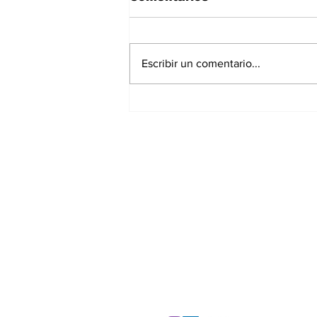
Escribir un comentario...
La Torre Colpatria
transforma agosto en
un festival de
experiencias para vivir
Bogotá desde las
alturas
Suscríbete a nuest