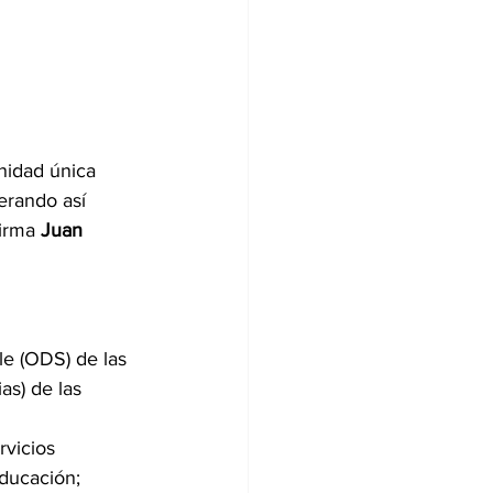
nidad única 
nerando así 
irma 
Juan 
le (ODS) de las 
s) de las 
rvicios 
ducación;