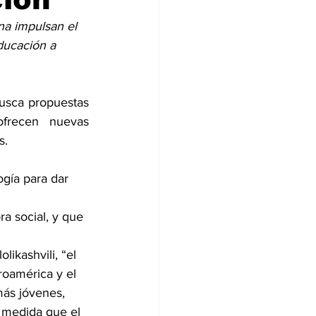
a impulsan el 
ducación a 
usca propuestas 
frecen nuevas 
s.
ogía para dar 
a social, y que 
ikashvili, “el 
roamérica y el 
más jóvenes, 
 medida que el 