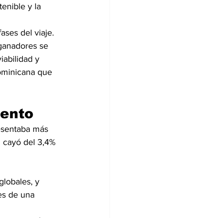
enible y la 
fases del viaje.
ganadores se 
iabilidad y 
Dominicana que 
iento
esentaba más 
l cayó del 3,4% 
globales, y 
es de una 