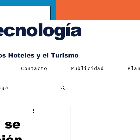
ecnología
los Hoteles y el Turismo
Contacto
Publicidad
Pla
ogía
 se
ción