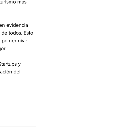
 turismo más 
en evidencia 
 de todos. Esto 
 primer nivel 
jor.
tartups y 
ación del 