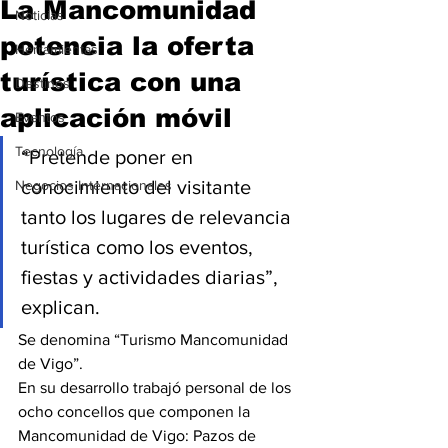
La Mancomunidad
Noticias
potencia la oferta
Herramientas
turística con una
Destinos
aplicación móvil
Eventos
Tecnología
“Pretende poner en 
conocimiento del visitante 
Negocios Internacionales
tanto los lugares de relevancia 
turística como los eventos, 
fiestas y actividades diarias”, 
explican.
Se denomina “Turismo Mancomunidad 
de Vigo”.
En su desarrollo trabajó personal de los 
ocho concellos que componen la 
Mancomunidad de Vigo: Pazos de 