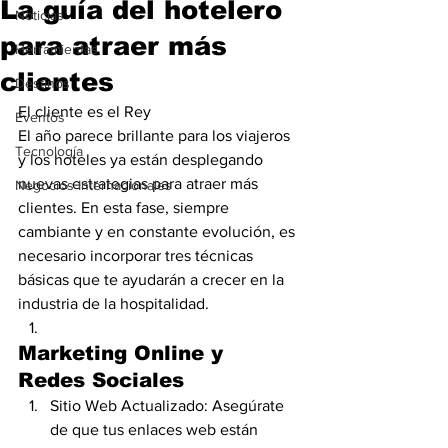
La guía del hotelero
Noticias
para atraer más
Herramientas
clientes
Destinos
El cliente es el Rey
Eventos
El año parece brillante para los viajeros 
Tecnología
y los hoteles ya están desplegando 
nuevas estrategias para atraer más 
Negocios Internacionales
clientes. En esta fase, siempre 
cambiante y en constante evolución, es 
necesario incorporar tres técnicas 
básicas que te ayudarán a crecer en la 
industria de la hospitalidad.
Marketing Online y 
Redes Sociales
Sitio Web Actualizado: Asegúrate 
de que tus enlaces web están 