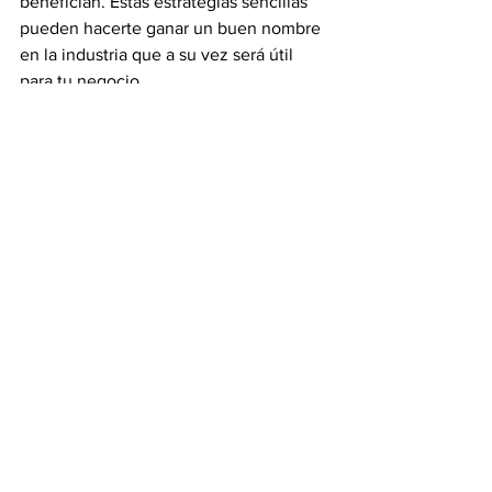
benefician. Estas estrategias sencillas 
pueden hacerte ganar un buen nombre 
en la industria que a su vez será útil 
para tu negocio.
Fuente: 
hotelogix.com
Ver todo
Entradas recientes