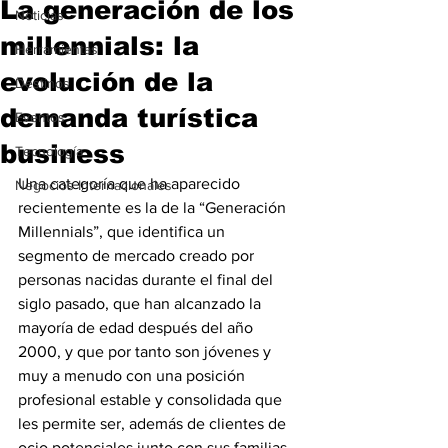
La generación de los
Noticias
millennials: la
Herramientas
evolución de la
Destinos
demanda turística
Eventos
business
Tecnología
Una categoría que ha aparecido 
Negocios Internacionales
recientemente es la de la “Generación 
Millennials”, que identifica un 
segmento de mercado creado por 
personas nacidas durante el final del 
siglo pasado, que han alcanzado la 
mayoría de edad después del año 
2000, y que por tanto son jóvenes y 
muy a menudo con una posición 
profesional estable y consolidada que 
les permite ser, además de clientes de 
ocio potenciales junto con sus familias 