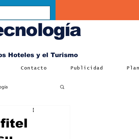
ecnología
los Hoteles y el Turismo
Contacto
Publicidad
Pla
ogía
fitel
su