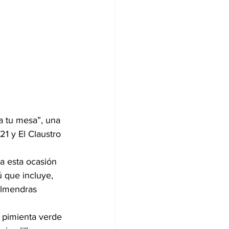
 a tu mesa”, una 
1 y El Claustro 
ra esta ocasión 
 que incluye, 
almendras 
 pimienta verde 