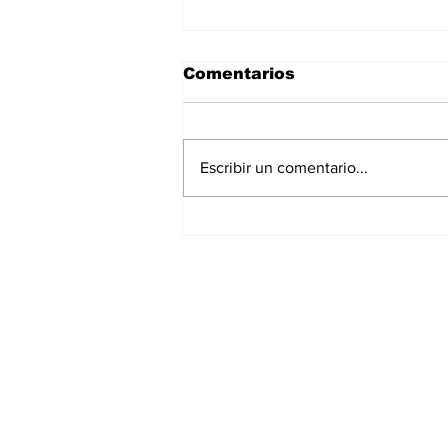
Comentarios
Escribir un comentario...
La Torre Colpatria
transforma agosto en
un festival de
experiencias para vivir
Bogotá desde las
alturas
Suscríbete a nuest