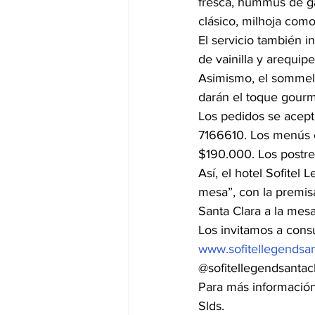
fresca, hummus de ga
clásico, milhoja com
El servicio también i
de vainilla y arequip
Asimismo, el sommelie
darán el toque gourm
Los pedidos se acept
7166610. Los menús e
$190.000. Los postre
Así, el hotel Sofitel 
mesa”, con la premis
Santa Clara a la mesa
Los invitamos a cons
www.sofitellegendsa
@sofitellegendsantac
Para más informació
Slds.