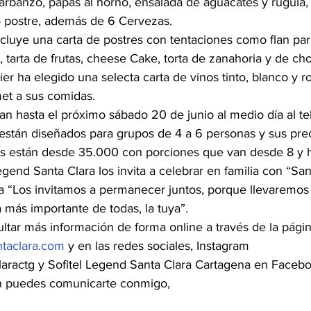
rbanzo, papas al horno, ensalada de aguacates y rúgula, p
o postre, además de 6 Cervezas.
ncluye una carta de postres con tentaciones como flan pari
e, tarta de frutas, cheese Cake, torta de zanahoria y de cho
r ha elegido una selecta carta de vinos tinto, blanco y r
et a sus comidas.
an hasta el próximo sábado 20 de junio al medio día al te
stán diseñados para grupos de 4 a 6 personas y sus pre
s están desde 35.000 con porciones que van desde 8 y h
Legend Santa Clara los invita a celebrar en familia con “San
a “Los invitamos a permanecer juntos, porque llevaremos 
 más importante de todas, la tuya”.
ultar más información de forma online a través de la pági
ntaclara.com
 y en las redes sociales, Instagram 
laractg y Sofitel Legend Santa Clara Cartagena en Facebo
n puedes comunicarte conmigo,