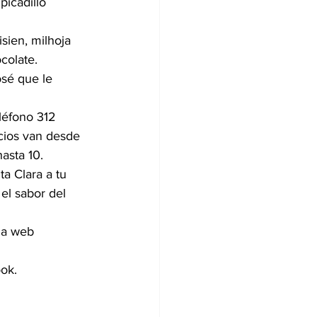
icadillo 
sien, milhoja 
colate. 
osé que le 
léfono 312 
cios van desde 
asta 10.
ta Clara a tu 
el sabor del 
na web 
ok.