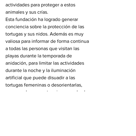
actividades para proteger a estos 
animales y sus crías.
Esta fundación ha logrado generar 
conciencia sobre la protección de las 
tortugas y sus nidos. Además es muy 
valiosa para informar de forma continua 
a todas las personas que visitan las 
playas durante la temporada de 
anidación, para limitar las actividades 
durante la noche y la iluminación 
artificial que puede disuadir a las 
tortugas femeninas o desorientarlas, 
cosa que hace que terminen yendo al 
lugar equivocado.
Los turistas interesados en participar en 
este proyecto pueden comunicarse por 
correo electrónico a 
info@turtugaruba.org
Para los participantes, el voluntariado es 