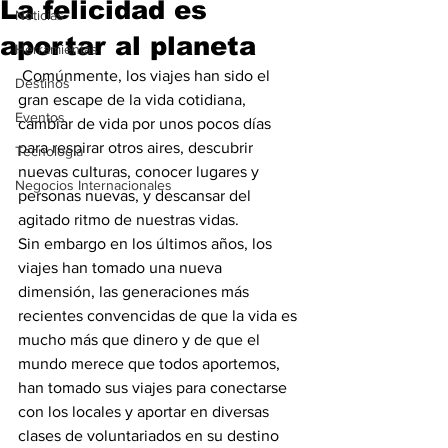
La felicidad es
Noticias
aportar al planeta
Herramientas
 Comúnmente, los viajes han sido el 
Destinos
gran escape de la vida cotidiana, 
Eventos
cambiar de vida por unos pocos días 
para respirar otros aires, descubrir 
Tecnología
nuevas culturas, conocer lugares y 
Negocios Internacionales
personas nuevas, y descansar del 
agitado ritmo de nuestras vidas.
Sin embargo en los últimos años, los 
viajes han tomado una nueva 
dimensión, las generaciones más 
recientes convencidas de que la vida es 
mucho más que dinero y de que el 
mundo merece que todos aportemos, 
han tomado sus viajes para conectarse 
con los locales y aportar en diversas 
clases de voluntariados en su destino 