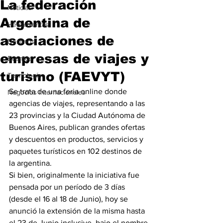
La federación
Noticias
Argentina de
Herramientas
asociaciones de
Destinos
empresas de viajes y
Eventos
turismo (FAEVYT)
Tecnología
Se trata de una feria online donde 
Negocios Internacionales
agencias de viajes, representando a las 
23 provincias y la Ciudad Autónoma de 
Buenos Aires, publican grandes ofertas 
y descuentos en productos, servicios y 
paquetes turísticos en 102 destinos de 
la argentina.
Si bien, originalmente la iniciativa fue 
pensada por un período de 3 días 
(desde el 16 al 18 de Junio), hoy se 
anunció la extensión de la misma hasta 
el 23 de Junio inclusive, bajo el nombre 