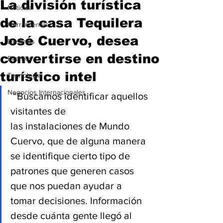
La división turística
Noticias
de la casa Tequilera
Herramientas
José Cuervo, desea
Destinos
convertirse en destino
Eventos
turístico intel
Tecnología
Negocios Internacionales
 “Buscamos identificar aquellos 
visitantes de 
las instalaciones de Mundo 
Cuervo, que de alguna manera 
se identifique cierto tipo de 
patrones que generen casos 
que nos puedan ayudar a 
tomar decisiones. Información 
desde cuánta gente llegó al 