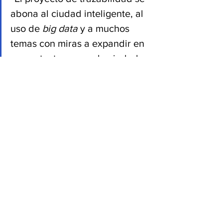
abona al ciudad inteligente, al 
uso de 
big data
 y a muchos 
temas con miras a expandir en 
un contexto mayor de ciudad 
inteligente. Estamos haciendo 
para la ciudad inteligente, los 
planes de acción que van a 
desarrollar”
De Arteaga explicó que actualmente se 
están desarrollando las líneas de acción 
y buscando los recursos tanto de 
gobierno como iniciativa privada para el 
desarrollo la infraestructura tecnológica 
de Tequila bajo el concepto de ciudad 
inteligente para lo que se necesitará 
por lo menos una inversión de 10 