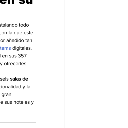
stalando todo 
con la que este 
or añadido tan 
ótems
 digitales, 
 
en sus 357 
y ofrecerles 
seis 
salas de 
ionalidad y la 
 gran 
de sus hoteles y 