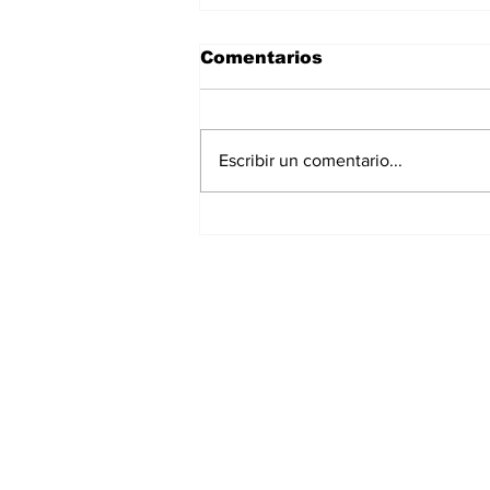
Comentarios
Escribir un comentario...
La Torre Colpatria
transforma agosto en
un festival de
experiencias para vivir
Bogotá desde las
alturas
Suscríbete a nuest