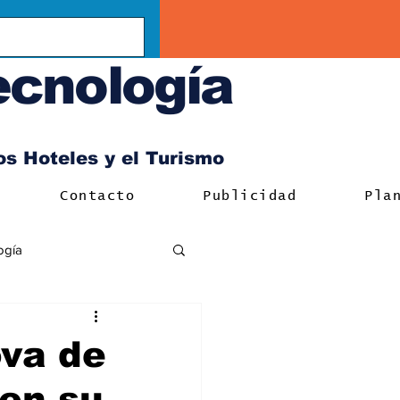
ecnología
los Hoteles y el Turismo
Contacto
Publicidad
Pla
ogía
ova de
 en su