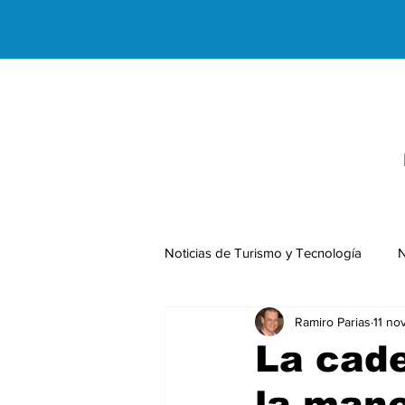
Noticias de Turismo y Tecnología
N
Ramiro Parias
11 no
Negocios Internacionales
La cade
la mano