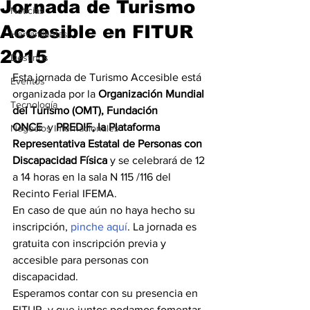
Jornada de Turismo
Noticias
Accesible en FITUR
Herramientas
2015
Destinos
Esta jornada de Turismo Accesible está 
Eventos
organizada por la 
Organización Mundial 
Tecnología
del Turismo (OMT), Fundación 
ONCE
  y 
PREDIF, la Plataforma 
Negocios Internacionales
Representativa Estatal de Personas con 
Discapacidad Física
 y se celebrará de 12 
a 14 horas en la sala N 115 /116 del 
Recinto Ferial IFEMA.
En caso de que aún no haya hecho su 
inscripción, 
pinche aquí
. La jornada es 
gratuita con inscripción previa y 
accesible para personas con 
discapacidad.
Esperamos contar con su presencia en 
FITUR, y que juntos podamos fomentar 