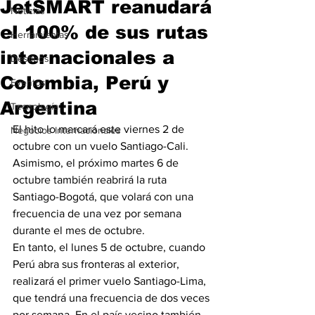
JetSMART reanudará
Noticias
el 100% de sus rutas
Herramientas
internacionales a
Destinos
Colombia, Perú y
Eventos
Argentina
Tecnología
El hito lo marcará este viernes 2 de 
Negocios Internacionales
octubre con un vuelo Santiago-Cali. 
Asimismo, el próximo martes 6 de 
octubre también reabrirá la ruta 
Santiago-Bogotá, que volará con una 
frecuencia de una vez por semana 
durante el mes de octubre.
En tanto, el lunes 5 de octubre, cuando 
Perú abra sus fronteras al exterior, 
realizará el primer vuelo Santiago-Lima, 
que tendrá una frecuencia de dos veces 
por semana. En el país vecino también 