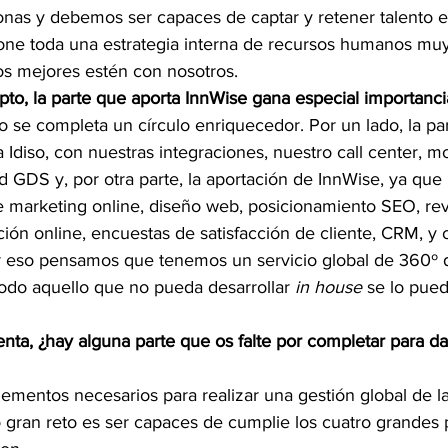
onas y debemos ser capaces de captar y retener talento e
one toda una estrategia interna de recursos humanos mu
os mejores estén con nosotros.
to, la parte que aporta InnWise gana especial importanc
 se completa un círculo enriquecedor. Por un lado, la par
 Idiso, con nuestras integraciones, nuestro call center, m
d GDS y, por otra parte, la aportación de InnWise, ya que
 marketing online, diseño web, posicionamiento SEO, re
ón online, encuestas de satisfacción de cliente, CRM, y o
or eso pensamos que tenemos un servicio global de 360º d
odo aquello que no pueda desarrollar 
in house
 se lo pue
ta, ¿hay alguna parte que os falte por completar para dar
mentos necesarios para realizar una gestión global de la 
 gran reto es ser capaces de cumplie los cuatro grandes p