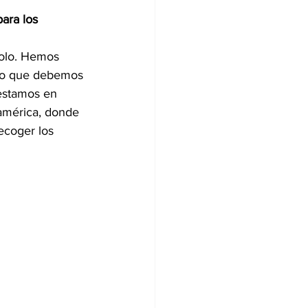
ara los 
olo. Hemos 
go que debemos 
 estamos en 
américa, donde 
ecoger los 