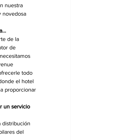
n nuestra 
y novedosa 
ia…
te de la 
otor de 
 necesitamos 
venue 
frecerle todo 
onde el hotel 
da proporcionar 
 un servicio 
distribución 
ilares del 