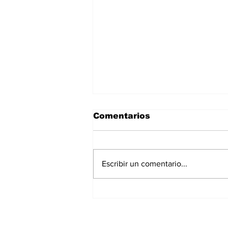
Comentarios
Escribir un comentario...
La Torre Colpatria
transforma agosto en
un festival de
experiencias para vivir