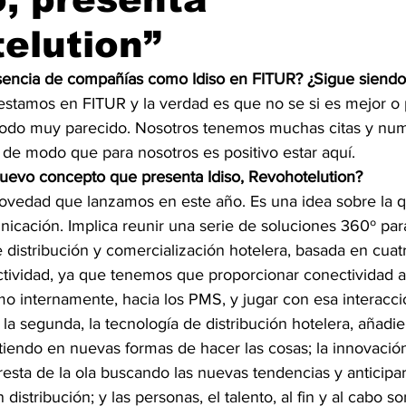
elution”
sencia de compañías como Idiso en FITUR? ¿Sigue siendo
 estamos en FITUR y la verdad es que no se si es mejor o 
modo muy parecido. Nosotros tenemos muchas citas y num
 de modo que para nosotros es positivo estar aquí.
nuevo concepto que presenta Idiso, Revohotelution?
novedad que lanzamos en este año. Es una idea sobre la 
icación. Implica reunir una serie de soluciones 360º par
distribución y comercialización hotelera, basada en cuatr
ctividad, ya que tenemos que proporcionar conectividad al
 internamente, hacia los PMS, y jugar con esa interacció
e; la segunda, la tecnología de distribución hotelera, añad
rtiendo en nuevas formas de hacer las cosas; la innovaci
resta de la ola buscando las nuevas tendencias y anticipar
distribución; y las personas, el talento, al fin y al cabo 