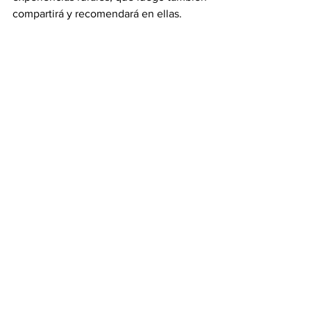
compartirá y recomendará en ellas.
{vsig}2014/evento_clubural{/vsig}
Ver todo
Entradas recientes