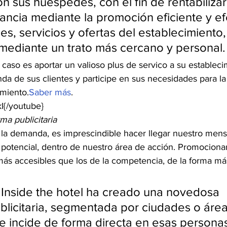
n sus huéspedes, con el fin de rentabilizar 
ancia mediante la promoción eficiente y ef
nes, servicios y ofertas del establecimient
o mediante un trato más cercano y personal.
 caso es aportar un valioso plus de servico a su establec
nda de sus clientes y participe en sus necesidades para l
amiento.
Saber más
.
I{/youtube}
rma publicitaria
 la demanda, es imprescindible hacer llegar nuestro mensa
 potencial, dentro de nuestro área de acción. Promociona
 más accesibles que los de la competencia, de la forma m
, Inside the hotel ha creado una novedosa 
blicitaria, segmentada por ciudades o área
e incide de forma directa en esas persona