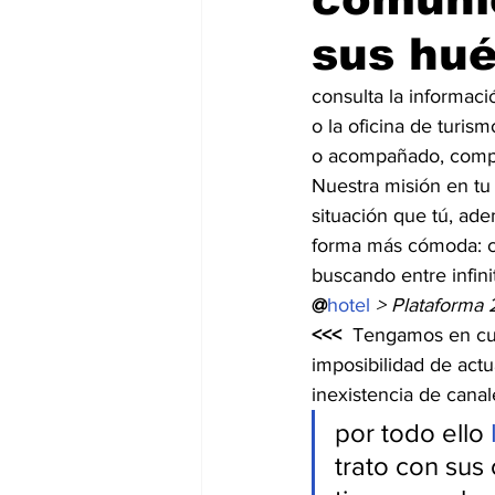
sus hu
consulta la informació
o la oficina de turis
o acompañado, compar
Nuestra misión en tu
situación que tú, ade
forma más cómoda: co
buscando entre infini
@
hotel
> Plataforma 
<<< 
 Tengamos en cuen
imposibilidad de actu
inexistencia de cana
por todo ello 
trato con sus