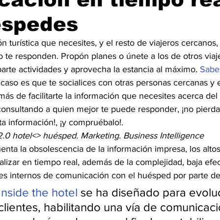
éspedes
n turística que necesites, y el resto de viajeros cercanos,
mo te responden. Propón planes o únete a los de otros viaje
te actividades y aprovecha la estancia al máximo. 
Sabe
 caso es que te socialices con otras personas cercanas y 
más de facilitarte la información que necesites acerca del 
nsultando a quien mejor te puede responder, ¡no pierda
ta información!, ¡y compruébalo!.  
2.0 hotel<> huésped. Marketing. Business Intelligence
ta la obsolescencia de la información impresa, los altos 
alizar en tiempo real, además de la complejidad, baja efec
les internos de comunicación con el huésped por parte de
Inside the hotel
 se ha diseñado para evoluc
 clientes, habilitando una vía de comunicaci