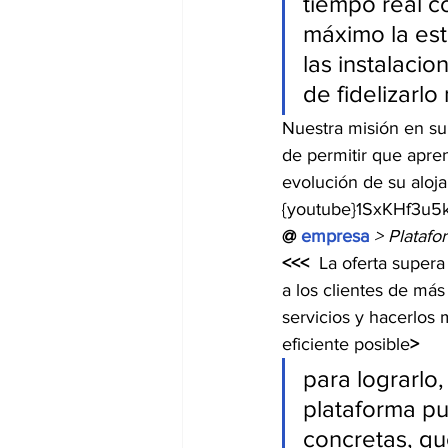
tiempo real co
máximo la est
las instalacio
de fidelizarl
Nuestra misión en su
de permitir que apre
evolución de su aloj
{youtube}1SxKHf3u5k
@ 
empresa
> Platafo
<<< 
 La oferta supera
a los clientes de más
servicios y hacerlos
eficiente posible
>
para lograrlo
plataforma pu
concretas, qu