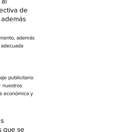
al 
ectiva de 
o, además 
imiento, además 
a adecuada 
je publicitario 
r nuestros 
ás económica y 
s 
s que se 