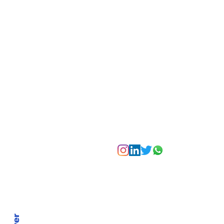
transforma agosto en
un festival de
experiencias para vivir
Bogotá desde las
alturas
Suscríbete a nuest