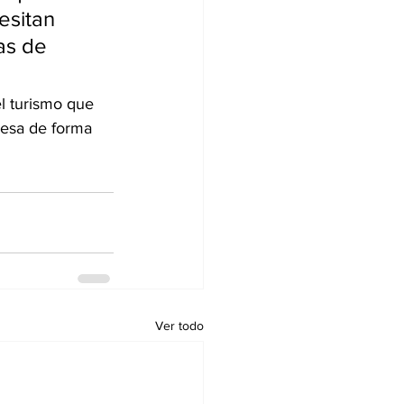
esitan 
as de 
el turismo que 
resa de forma 
Ver todo