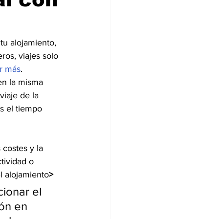
 tu alojamiento, 
ros, viajes solo 
r más
.
en la misma 
viaje de la 
s el tiempo 
costes y la 
tividad o 
l alojamiento
>
ionar el 
ón en 