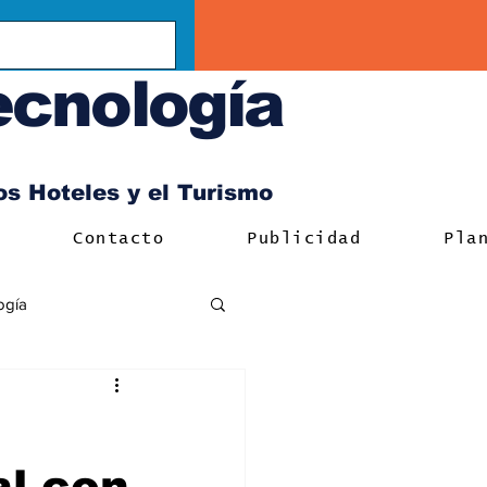
ecnología
los Hoteles y el Turismo
Contacto
Publicidad
Pla
ogía
al con