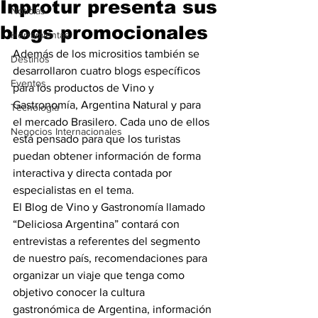
Inprotur presenta sus
Noticias
blogs promocionales
Herramientas
Además de los micrositios también se 
Destinos
desarrollaron cuatro blogs específicos 
Eventos
para los productos de Vino y 
Gastronomía, Argentina Natural y para 
Tecnología
el mercado Brasilero. Cada uno de ellos 
Negocios Internacionales
está pensado para que los turistas 
puedan obtener información de forma 
interactiva y directa contada por 
especialistas en el tema.
El Blog de Vino y Gastronomía llamado 
“Deliciosa Argentina” contará con 
entrevistas a referentes del segmento 
de nuestro país, recomendaciones para 
organizar un viaje que tenga como 
objetivo conocer la cultura 
gastronómica de Argentina, información 