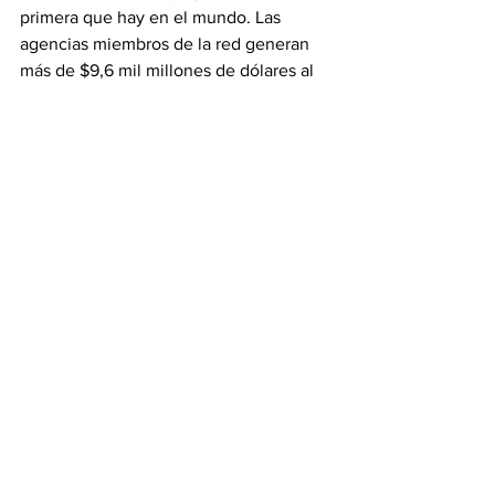
primera que hay en el mundo. Las 
agencias miembros de la red generan 
más de $9,6 mil millones de dólares al 
año en venta de viajes, lo cual hace que 
el grupo sea el más poderoso del 
segmento de viajes de lujo. Sus 
vínculos comerciales con las mejores 
compañías de viajes brindan a su 
acaudalada clientela servicios 
exclusivos, experiencias únicas y 
acceso privilegiado. 
Fuente: 
argentina.travel
Ver todo