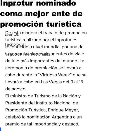
Inprotur nominado
Noticias
como mejor ente de
Herramientas
promoción turística
Destinos
De esta manera el trabajo de promoción 
Eventos
turística realizado por el Inprotur es 
Tecnología
reconocido a nivel mundial por una de 
las organizaciones de agentes de viaje 
Negocios Internacionales
de lujo más importantes del mundo. La 
ceremonia de premiación se llevará a 
cabo durante la “Virtuoso Week” que se 
llevará a cabo en Las Vegas del 9 al 15 
de agosto.
El ministro de Turismo de la Nación y 
Presidente del Instituto Nacional de 
Promoción Turística, Enrique Meyer, 
celebró la nominación Argentina a un 
premio de tal importancia y destacó.