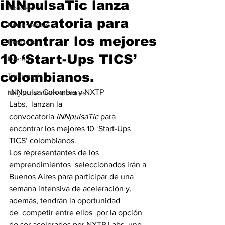
iNNpulsaTic lanza
Noticias
convocatoria para
Herramientas
encontrar los mejores
Destinos
10 ‘Start-Ups TICS’
Eventos
colombianos.
Tecnología
iNNpulsa Colombia y NXTP 
Negocios Internacionales
Labs,  lanzan la 
convocatoria 
iNNpulsaTic
 para 
encontrar los mejores 10 ‘Start-Ups 
TICS’ colombianos.
Los representantes de los 
emprendimientos  seleccionados irán a 
Buenos Aires para participar de una 
semana intensiva de aceleración y, 
además, tendrán la oportunidad 
de  competir entre ellos  por la opción 
de ser acelerados por NXTP Labs, uno 