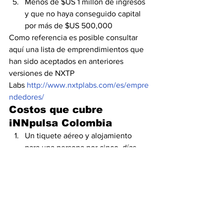
Menos de $US 1 millón de ingresos 
y que no haya conseguido capital 
por más de $US 500,000
Como referencia es posible consultar 
aquí una lista de emprendimientos que 
han sido aceptados en anteriores 
versiones de NXTP 
Labs 
http://www.nxtplabs.com/es/empre
ndedores/
Costos que cubre 
iNNpulsa Colombia
Un tiquete aéreo y alojamiento 
para una persona por cinco  días – 
cuatro noches en Buenos Aires, 
Argentina, para UN emprendedor
Semana de aceleración para los 
emprendimientos seleccionados
Eventos de networking con 
inversionistas, mentores, expertos 