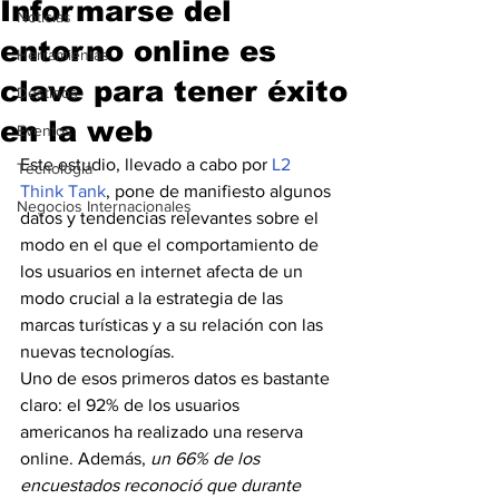
Informarse del
Noticias
entorno online es
Herramientas
clave para tener éxito
Destinos
en la web
Eventos
Este estudio, llevado a cabo por 
L2 
Tecnología
Think Tank
, pone de manifiesto algunos 
Negocios Internacionales
datos y tendencias relevantes sobre el 
modo en el que el comportamiento de 
los usuarios en internet afecta de un 
modo crucial a la estrategia de las 
marcas turísticas y a su relación con las 
nuevas tecnologías.
Uno de esos primeros datos es bastante 
claro: el 92% de los usuarios 
americanos ha realizado una reserva 
online. Además,
 un 66% de los 
encuestados reconoció que durante 