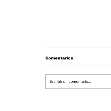
Comentarios
Escribir un comentario...
La Torre Colpatria
transforma agosto en
un festival de
experiencias para vivir