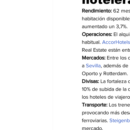
Rendimiento:
 62 mes
habitación disponibl
aumentado un 3,7%.
Operaciones: 
El alqu
habitual. 
AccorHotels
Real Estate están entr
Mercados:
 Entre los
a 
Sevilla
, además de 
Oporto y Rotterdam.
Divisas:
 La fortaleza 
10% de subida de la 
los hoteles de viajero
Transporte:
 Los trene
provocando más desar
ferroviarias. 
Steigenb
mercado.