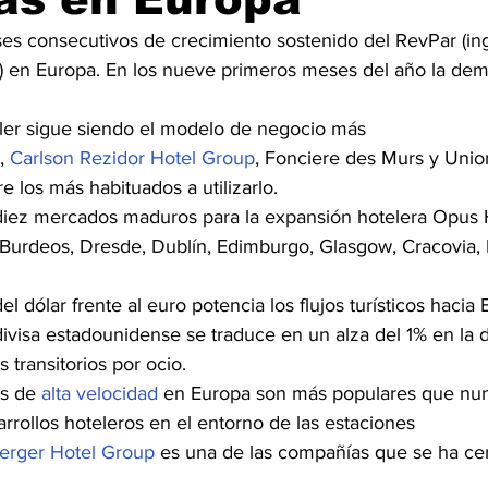
es consecutivos de crecimiento sostenido del RevPar (in
e) en Europa. En los nueve primeros meses del año la de
iler sigue siendo el modelo de negocio más 
, 
Carlson Rezidor Hotel Group
, Fonciere des Murs y Unio
e los más habituados a utilizarlo.
 diez mercados maduros para la expansión hotelera Opus Ho
Burdeos, Dresde, Dublín, Edimburgo, Glasgow, Cracovia, M
del dólar frente al euro potencia los flujos turísticos hacia
divisa estadounidense se traduce en un alza del 1% en la
s transitorios por ocio.
s de 
alta velocidad
 en Europa son más populares que nunc
rollos hoteleros en el entorno de las estaciones 
erger Hotel Group
 es una de las compañías que se ha ce