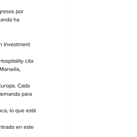
gresos por 
manda ha 
n Investment 
spitality cita 
arsella, 
 Europa. Cada 
 demanda para 
a, lo que está 
ntrado en este 