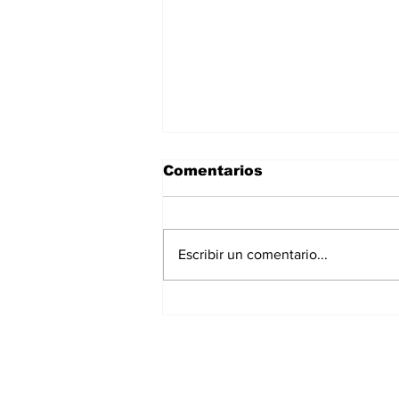
Comentarios
Escribir un comentario...
La Torre Colpatria
transforma agosto en
un festival de
experiencias para vivir
Bogotá desde las
alturas