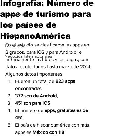
Infografía: Número de
Noticias
apps de turismo para
Herramientas
los países de
Destinos
HispanoAmérica
Eventos
En el estudio se clasificaron las apps en 
Tecnología
2 grupos, para IOS y para Android, e 
Negocios Internacionales
internamente las libres y las pagas, con 
datos recolectados hasta marzo de 2014.
Algunos datos importantes:
Fueron un total de
 823 apps 
encontradas
3
72 son de Android
,
451 son para IOS
El número de 
apps, gratuitas es de 
451
El país de hispanoamérica con más 
apps es 
México con 118