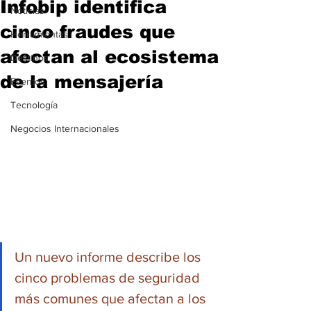
Infobip identifica
Noticias
cinco fraudes que
Herramientas
afectan al ecosistema
Destinos
de la mensajería
Eventos
Tecnología
Negocios Internacionales
Un nuevo informe describe los 
cinco problemas de seguridad 
más comunes que afectan a los 