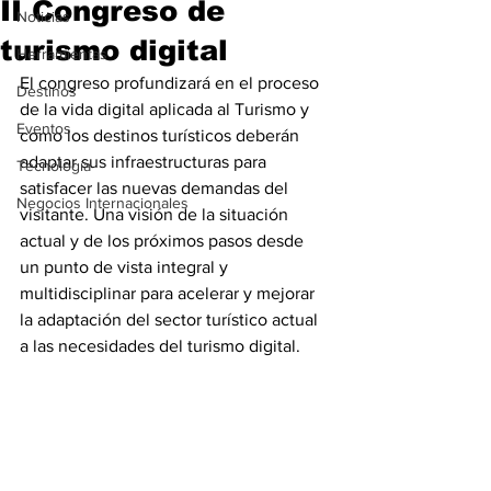
II Congreso de
Noticias
turismo digital
Herramientas
El congreso profundizará en el proceso 
Destinos
de la vida digital aplicada al Turismo y 
Eventos
como los destinos turísticos deberán 
adaptar sus infraestructuras para 
Tecnología
satisfacer las nuevas demandas del 
Negocios Internacionales
visitante. Una visión de la situación 
actual y de los próximos pasos desde 
un punto de vista integral y 
multidisciplinar para acelerar y mejorar 
la adaptación del sector turístico actual 
a las necesidades del turismo digital.