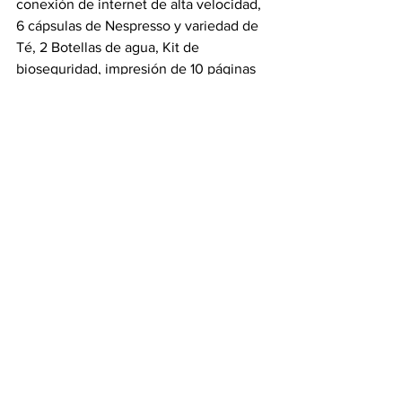
conexión de internet de alta velocidad, 
6 cápsulas de Nespresso y variedad de 
Té, 2 Botellas de agua, Kit de 
bioseguridad, impresión de 10 páginas 
por día, llamadas locales ilimitadas, 1 
hora al día incluida para el uso de la sala 
de juntas (máximo 6 personas), 20% de 
descuento en el uso de la sala de juntas 
por horas adicionales requeridas, en 
alimentos y bebidas, y en tratamientos 
Relax. De lunes a viernes de 08:00 am 
a 06:00 pm, máximo 2 personas.