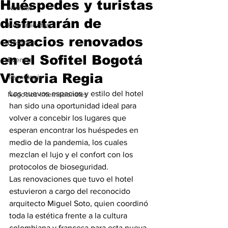
Huéspedes y turistas
Noticias
disfrutarán de
Herramientas
espacios renovados
Destinos
en el Sofitel Bogotá
Eventos
Victoria Regia
Tecnología
Los nuevos espacios y estilo del hotel 
Negocios Internacionales
han sido una oportunidad ideal para 
volver a concebir los lugares que 
esperan encontrar los huéspedes en 
medio de la pandemia, los cuales 
mezclan el lujo y el confort con los 
protocolos de bioseguridad.
Las renovaciones que tuvo el hotel 
estuvieron a cargo del reconocido 
arquitecto Miguel Soto, quien coordinó 
toda la estética frente a la cultura 
colombiana y francesa para esta nueva 