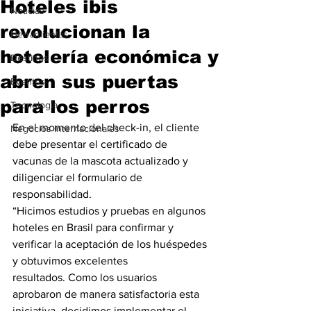
Hoteles ibis
Noticias
revolucionan la
Herramientas
hotelería económica y
Destinos
abren sus puertas
Eventos
para los perros
Tecnología
En el momento del check-in, el cliente 
Negocios Internacionales
debe presentar el certificado de 
vacunas de la mascota actualizado y 
diligenciar el formulario de 
responsabilidad.
“Hicimos estudios y pruebas en algunos 
hoteles en Brasil para confirmar y 
verificar la aceptación de los huéspedes 
y obtuvimos excelentes 
resultados. Como los usuarios 
aprobaron de manera satisfactoria esta 
iniciativa, decidimos implementar el 