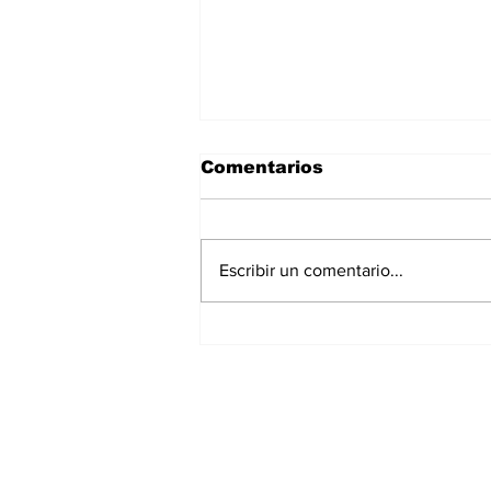
Comentarios
Escribir un comentario...
La Torre Colpatria
transforma agosto en
un festival de
experiencias para vivir
Bogotá desde las
alturas