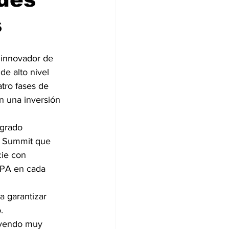
s
s innovador de 
 de alto nivel 
tro fases de 
n una inversión 
 grado 
r Summit que 
cie con 
HEPA en cada 
a garantizar 
.
buyendo muy 