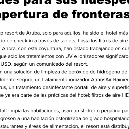
apertura de frontera
p resort de Aruba, solo para adultos, ha sido el hotel má
cio de check-in a través de tablets, hasta los filtros de aire
. Ahora, con esta coyuntura, han estado trabajando en cua
que solo los tratamientos con UV e ionizadores significaro
USD, según un comunicado del resort.
en una solución de limpieza de peróxido de hidrógeno de
almente segura, un tratamiento ionizador AtmosAir Rainie
rus, un tratamiento desinfectante portátil de aire y superfi
e ya era parte de las prácticas del hotel: filtros de aire 
aff limpia las habitaciones, usan un sticker o pegatina par
resen a una habitación esterilizada de grado hospitalario
staurantes y áreas de alimentación, el resort está distri