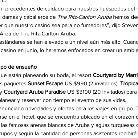
umo.
 precedentes de cuidado para nuestros huéspedes del re
s damas y caballeros de 
The Ritz-Carlton Aruba
 hemos dec
r que nuestro casino sea para no fumadores”, dijo Steve
Área de The Ritz-Carlton Aruba.
estándares se han elevado a un nivel aún más alto. Cuan
y casino en junio, lo haremos enfocados en crear un ambie
rupo de ensueño
que están planeando su boda, el resort 
Courtyard by Marri
s paquetes 
Sunset Escape
 US $990 (2 invitados), 
Tropic
y 
Courtyard Aruba Paradise
 US $3100 (20 invitados) para
lanear y reservar con tiempo el evento de sus vidas.
anunciado novedades y ofertas para los viajes en grupo. 
e en el hotel, que se encuentra ubicado en el corazón 
 las famosas arenas blancas de Aruba y aguas turquesas d
upos y según la cantidad de personas asistentes recibirán