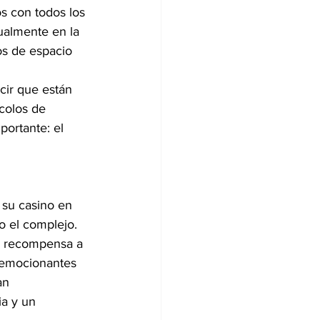
s con todos los 
ualmente en la 
os de espacio 
cir que están 
colos de 
ortante: el 
 su casino en 
o el complejo.
s recompensa a 
, emocionantes 
an 
a y un 