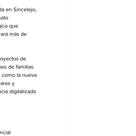
a en Sincelejo, 
mato 
gica que 
rará más de 
royectos de 
es de familias 
s como la nueva 
ares y 
ia digitalizada 
ncial 