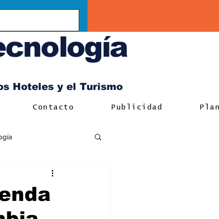
ecnología
los Hoteles y el Turismo
Contacto
Publicidad
Pla
ogía
ienda
mbia