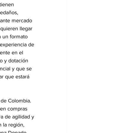
tienen 
ledaños, 
tante mercado 
 quieren llegar 
n un formato 
experiencia de 
ente en el 
o y dotación 
ncial y que se 
ar que estará 
 de Colombia. 
 en compras 
a de agilidad y 
 la región, 
iana Donado, 