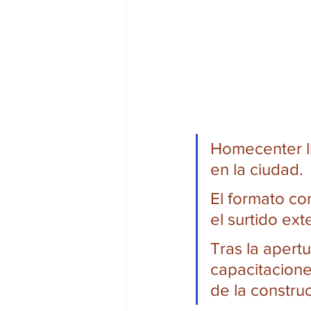
Homecenter l
en la ciudad. 
El formato co
el surtido ex
Tras la apert
capacitaciones
de la construc