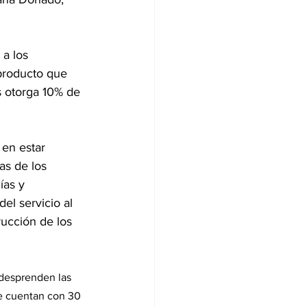
 a los 
 producto que 
 otorga 10% de 
en estar 
as de los 
ías y 
el servicio al 
rucción de los 
 desprenden las 
e cuentan con 30 