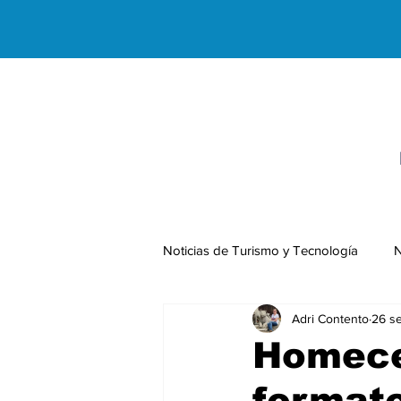
Noticias de Turismo y Tecnología
N
Adri Contento
26 s
Negocios Internacionales
Homece
format