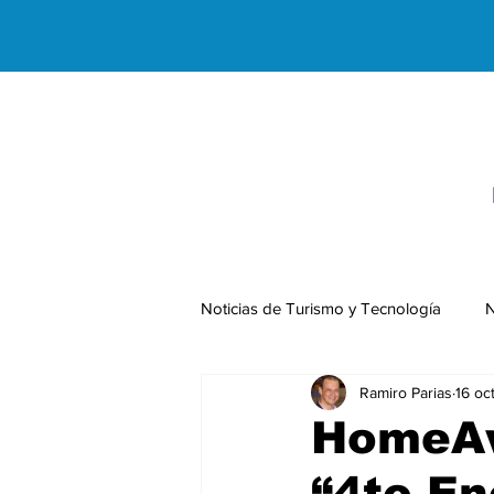
Noticias de Turismo y Tecnología
N
Ramiro Parias
16 oc
Negocios Internacionales
HomeAw
“4to En