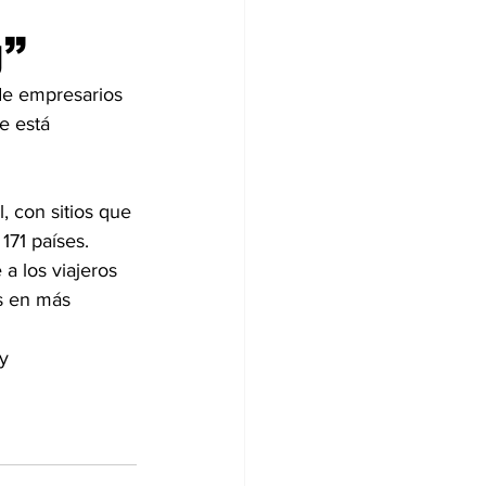
g”
de empresarios 
e está 
, con sitios que 
171 países.
 los viajeros 
s en más 
y 