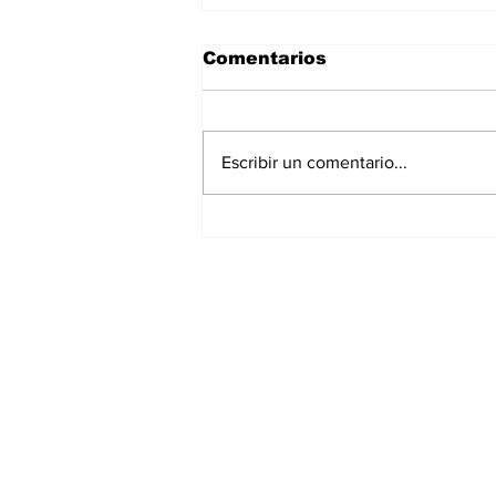
Comentarios
Escribir un comentario...
La Torre Colpatria
transforma agosto en
un festival de
experiencias para vivir
Bogotá desde las
alturas
Suscríbete a nuest