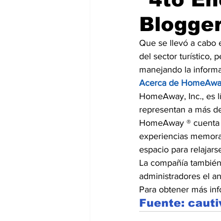
Blogger
Que se llevó a cabo 
del sector turístico,
manejando la informa
Acerca de HomeAwa
HomeAway, Inc., es lí
representan a más de
HomeAway ® cuenta co
experiencias memorab
espacio para relajars
La compañía también h
administradores el an
Para obtener más info
Fuente: cau