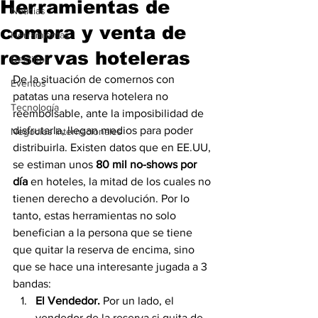
Herramientas de
Noticias
compra y venta de
Herramientas
reservas hoteleras
Destinos
De la situación de comernos con 
Eventos
patatas una reserva hotelera no 
Tecnología
reembolsable, ante la imposibilidad de 
disfrutarla, llegan medios para poder 
Negocios Internacionales
distribuirla. Existen datos que en EE.UU, 
se estiman unos 
80 mil no-shows por 
día
 en hoteles, la mitad de los cuales no 
tienen derecho a devolución. Por lo 
tanto, estas herramientas no solo 
benefician a la persona que se tiene 
que quitar la reserva de encima, sino 
que se hace una interesante jugada a 3 
bandas:
El Vendedor. 
Por un lado, el 
vendedor de la reserva si quita de 