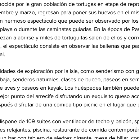
nocida por la gran población de tortugas en etapa de rep
embre y marzo, regresan para poner sus huevos en el mi
n hermoso espectáculo que puede ser observado por los t
 playa o durante las caminatas guiadas. En la época de P
zan a abrirse y miles de tortuguitas salen de ellos y co
o, el espectáculo consiste en observar las ballenas que pas
al.
vidades de exploración por la isla, como senderismo con g
baja, senderos naturales, clases de buceo, paseos en sem
e aves y paseos en kayak. Los huéspedes también pueden
ejor punto del arrecife disfrutando un exquisito queso 
spués disfrutar de una comida tipo picnic en el lugar que p
dispone de 109 suites con ventilador de techo y balcón, s
les relajantes, piscina, restaurante de comida contemporá
un bar con tablero de ajedrez gigante, mesa de billar, con