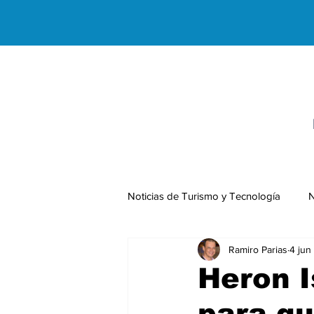
Noticias de Turismo y Tecnología
N
Ramiro Parias
4 jun
Negocios Internacionales
Heron I
para q