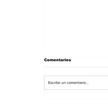
Comentarios
Escribir un comentario...
La Torre Colpatria
transforma agosto en
un festival de