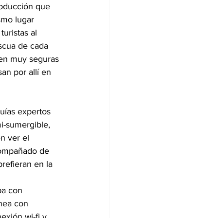
roducción que 
smo lugar 
uristas al 
ascua de cada 
rren muy seguras 
an por allí en 
uías expertos 
i-sumergible, 
 ver el 
acompañado de 
refieran en la 
pa con 
nea con 
exión wi-fi y 