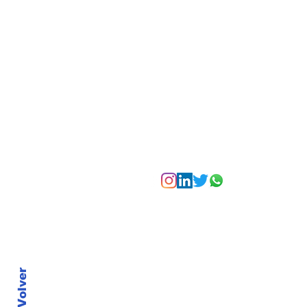
experiencias para vivir
Bogotá desde las
alturas
Suscríbete a nuest
Volver