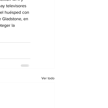
hay televisores 
 del huésped con 
e Gladstone, en 
teger la 
Ver todo