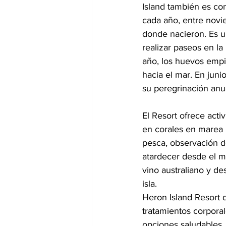
Island también es co
cada año, entre novi
donde nacieron. Es u
realizar paseos en la
año, los huevos empie
hacia el mar. En juni
su peregrinación anu
El Resort ofrece acti
en corales en marea 
pesca, observación d
atardecer desde el m
vino australiano y de
isla.
Heron Island Resort 
tratamientos corpora
opciones saludables, 