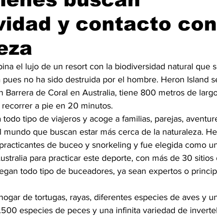
vidad y contacto con
eza
na el lujo de un resort con la biodiversidad natural que 
a pues no ha sido destruida por el hombre. Heron Island 
an Barrera de Coral en Australia, tiene 800 metros de lar
recorrer a pie en 20 minutos. 
a todo tipo de viajeros y acoge a familias, parejas, aventur
el mundo que buscan estar más cerca de la naturaleza. Her
 practicantes de buceo y snorkeling y fue elegida como un
stralia para practicar este deporte, con más de 30 sitios 
legan todo tipo de buceadores, ya sean expertos o princip
 hogar de tortugas, rayas, diferentes especies de aves y u
.500 especies de peces y una infinita variedad de invert