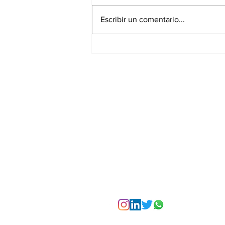
Escribir un comentario...
La Torre Colpatria
transforma agosto en
un festival de
experiencias para vivir
Bogotá desde las
alturas
Suscríbete a nuest