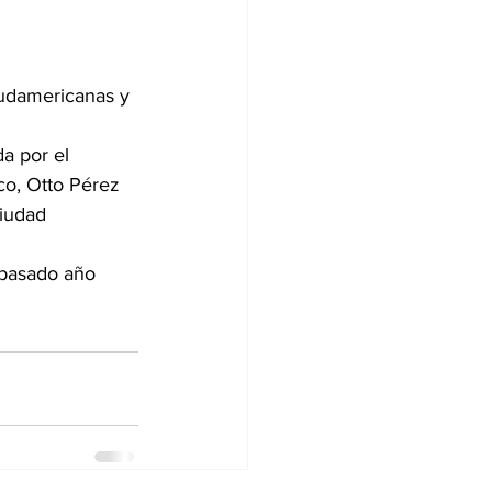
udamericanas y 
a por el 
co, Otto Pérez 
ciudad 
 pasado año 