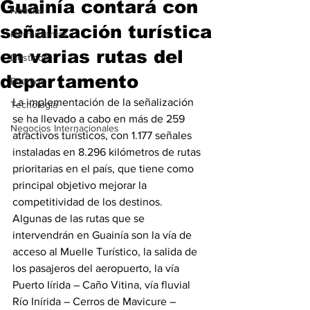
Guainía contará con
Noticias
señalización turística
Herramientas
en varias rutas del
Destinos
departamento
Eventos
La implementación de la señalización 
Tecnología
se ha llevado a cabo en más de 259 
Negocios Internacionales
atractivos turísticos, con 1.177 señales 
instaladas en 8.296 kilómetros de rutas 
prioritarias en el país, que tiene como 
principal objetivo mejorar la 
competitividad de los destinos.
Algunas de las rutas que se 
intervendrán en Guainía son la vía de 
acceso al Muelle Turístico, la salida de 
los pasajeros del aeropuerto, la vía 
Puerto Iírida – Caño Vitina, vía fluvial 
Río Inírida – Cerros de Mavicure – 