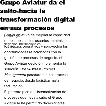
Grupo Aviatur da el
Noticias
salto hacia la
Herramientas
transformación digital
Destinos
en sus procesos
Eventos
Con el objetivo de mejorar la capacidad 
Tecnología
de respuesta a los usuarios, minimizar 
Negocios Internacionales
los riesgos operativos y aprovechar las 
oportunidades relacionadas con la 
gestión de procesos de negocio, el 
Grupo Aviatur decidió implementar la 
solución 
IBM Business Process 
Management
 paraautomatizar procesos 
de negocio, desde logística hasta 
facturación.
El potente plan de sistematización de 
procesos que lleva a cabo el Grupo 
Aviatur le ha permitido diversificarse. 