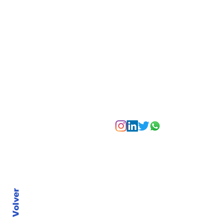
experiencias para vivir
Bogotá desde las
alturas
Suscríbete a nuest
Volver