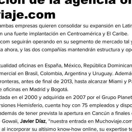
iaje.com
ambas empresas quieren consolidar su expansión en Lati
 una fuerte implantación en Centroamérica y El Caribe.
.com seguirán operando en su segmento de mercado tal 
a ahora, y las dos compañías mantendrán estructura y op
ctualidad oficinas en España, México, República Dominican
mercial en Brasil, Colombia, Argentina y Uruguay. Además
fronteras, antes de final de 2013, hasta alcanzar Miami y 
 oficinas en Madrid y Bogotá.
dada en el 2000 y adquirida en 2007 por el Grupo Plane
siones Hemisferio, cuenta hoy con 75 empleados y dispo
además de tener prevista la apertura en Cancún a finales
 Gowaii, 
Javier Díaz
, “nuestra entrada en Muchoviaje.com
 al incorporar su altísimo know-how online, su expertise t