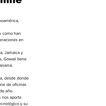
noamérica, 
y como han 
eraciones en 
a, Jamaica y 
, Gowaii tiene 
Panamá.
ta, desde donde 
ne de oficinas 
 de año.
 nos aporta 
ecnológico y su 