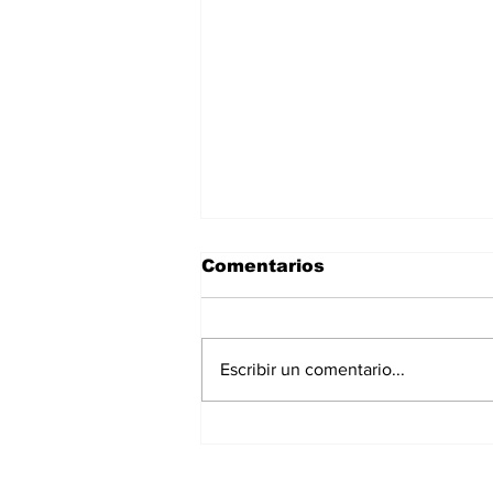
Comentarios
Escribir un comentario...
La Torre Colpatria
transforma agosto en
un festival de