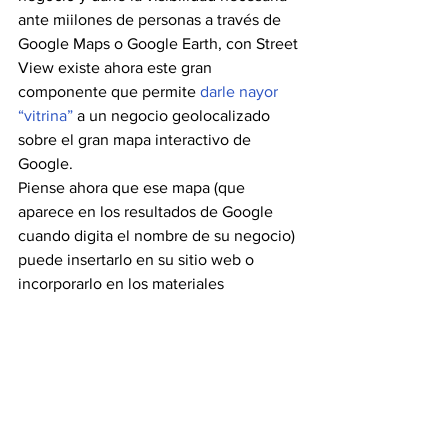
ante miilones de personas a través de 
Google Maps o Google Earth, con Street 
View existe ahora este gran 
componente que permite 
darle nayor 
“vitrina”
 a un negocio geolocalizado 
sobre el gran mapa interactivo de 
Google. 
Piense ahora que ese mapa (que 
aparece en los resultados de Google 
cuando digita el nombre de su negocio) 
puede insertarlo en su sitio web o 
incorporarlo en los materiales 
propagandísticos impresos que elabora 
para que la gente conozca su negocio.
¿La capta? La decisión está en sus 
manos.
Fuente: blogs.gestion.pe