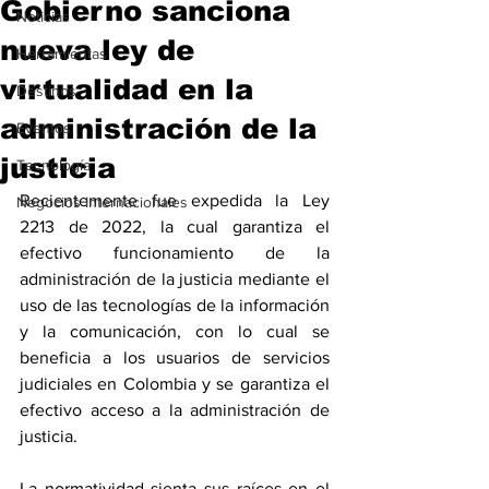
Gobierno sanciona
Noticias
nueva ley de
Herramientas
virtualidad en la
Destinos
administración de la
Eventos
justicia
Tecnología
Recientemente fue expedida la Ley 
Negocios Internacionales
2213 de 2022, la cual garantiza el 
efectivo funcionamiento de la 
administración de la justicia mediante el 
uso de las tecnologías de la información 
y la comunicación, con lo cual se 
beneficia a los usuarios de servicios 
judiciales en Colombia y se garantiza el 
efectivo acceso a la administración de 
justicia.
La normatividad sienta sus raíces en el